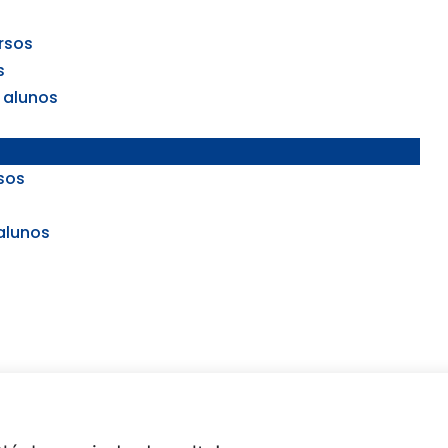
rsos
s
 alunos
sos
alunos