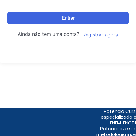
Entrar
Ainda não tem uma conta?
Registrar agora
Potência Curs
especializada 
ENEM, ENCEJ
Potencialize s
metodologia inov