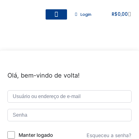
R$
0,00
Login
Todos os Cursos
Cadastro de alunos
Olá, bem-vindo de volta!
Manter logado
Esqueceu a senha?