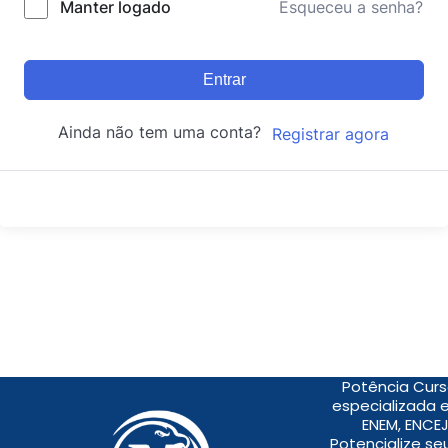
Manter logado
Esqueceu a senha?
Entrar
Ainda não tem uma conta?
Registrar agora
Potência Curs
especializada 
ENEM, ENCEJ
Potencialize s