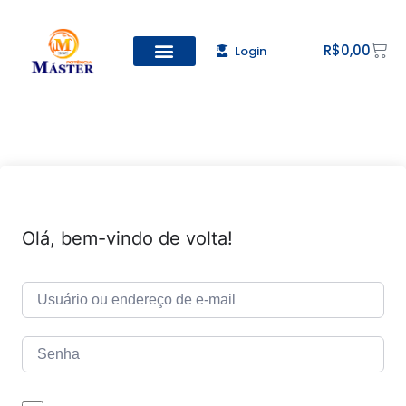
R$
0,00
Login
Todos os Cursos
Cadastro de alunos
Olá, bem-vindo de volta!