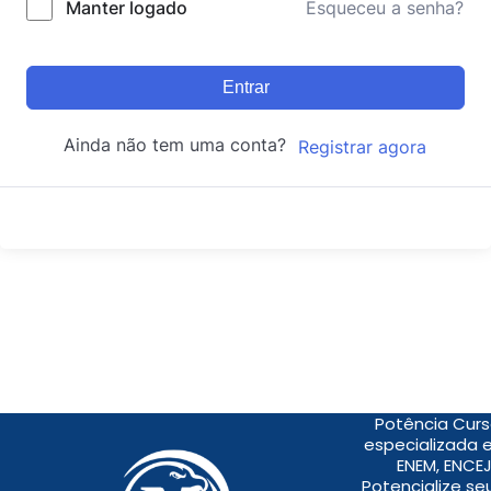
Manter logado
Esqueceu a senha?
Entrar
Ainda não tem uma conta?
Registrar agora
Potência Curs
especializada 
ENEM, ENCEJ
Potencialize s