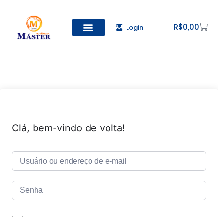
R$
0,00
Login
Todos os Cursos
Cadastro de alunos
Olá, bem-vindo de volta!