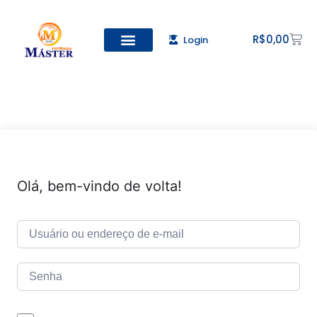
R$
0,00
Login
Todos os Cursos
Cadastro de alunos
Olá, bem-vindo de volta!