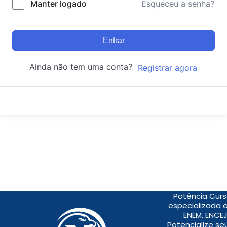
Manter logado
Esqueceu a senha?
Entrar
Ainda não tem uma conta?
Registrar agora
Potência Curs
especializada 
ENEM, ENCEJ
Potencialize s