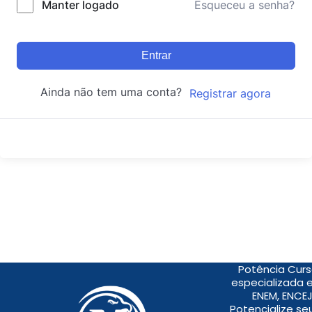
Manter logado
Esqueceu a senha?
Entrar
Ainda não tem uma conta?
Registrar agora
Potência Curs
especializada 
ENEM, ENCEJ
Potencialize s