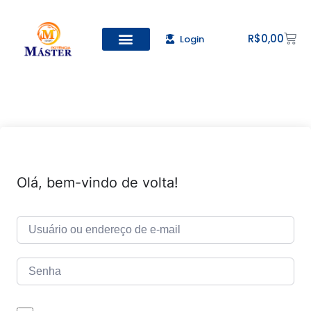
R$
0,00
Login
Todos os Cursos
Cadastro de alunos
Olá, bem-vindo de volta!