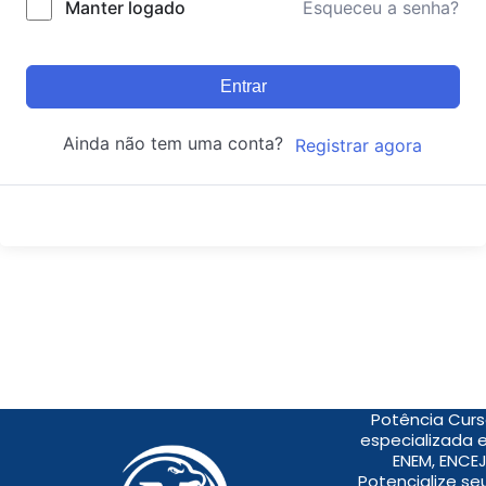
Manter logado
Esqueceu a senha?
Entrar
Ainda não tem uma conta?
Registrar agora
Potência Curs
especializada 
ENEM, ENCEJ
Potencialize s