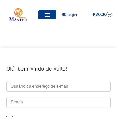
R$
0,00
Login
Todos os Cursos
Cadastro de alunos
Olá, bem-vindo de volta!