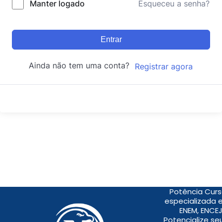
Manter logado
Esqueceu a senha?
Entrar
Ainda não tem uma conta?
Registrar agora
Potência Curs
especializada 
ENEM, ENCEJ
Potencialize s