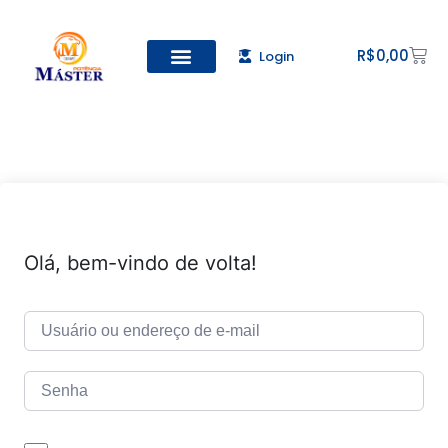
R$
0,00
Login
Todos os Cursos
Cadastro de alunos
Olá, bem-vindo de volta!