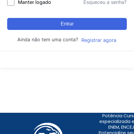
Manter logado
Esqueceu a senha?
Entrar
Ainda não tem uma conta?
Registrar agora
Potência Curs
especializada 
ENEM, ENCEJ
Potencialize s