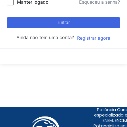
Manter logado
Esqueceu a senha?
Entrar
Ainda não tem uma conta?
Registrar agora
Potência Curs
especializada 
ENEM, ENCEJ
Potencialize s