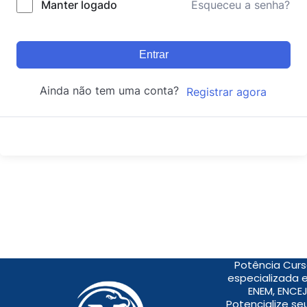
Manter logado
Esqueceu a senha?
Entrar
Ainda não tem uma conta?
Registrar agora
Potência Curs
especializada 
ENEM, ENCEJ
Potencialize s