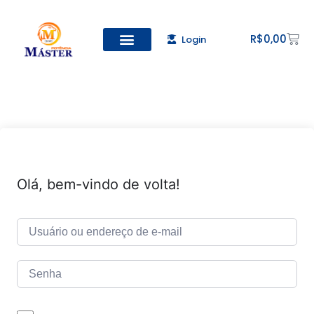
R$
0,00
Login
Todos os Cursos
Cadastro de alunos
Olá, bem-vindo de volta!