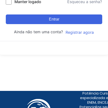
Manter logado
Esqueceu a senha?
Entrar
Ainda não tem uma conta?
Registrar agora
Potência Curs
especializada 
ENEM, ENCEJ
Potencialize s