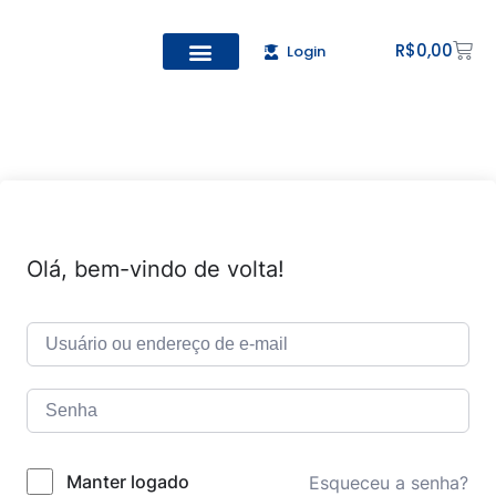
R$
0,00
Login
Todos os Cursos
Cadastro de alunos
Olá, bem-vindo de volta!
Manter logado
Esqueceu a senha?