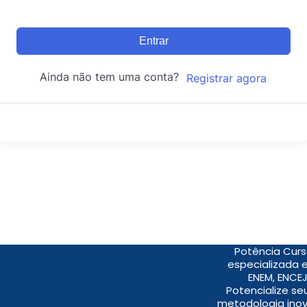
Entrar
Ainda não tem uma conta?
Registrar agora
Potência Curs
especializada 
ENEM, ENCEJ
Potencialize s
metodologia inov