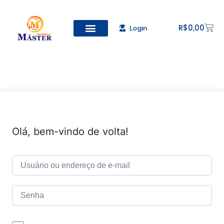
R$
0,00
Login
Todos os Cursos
Cadastro de alunos
Olá, bem-vindo de volta!