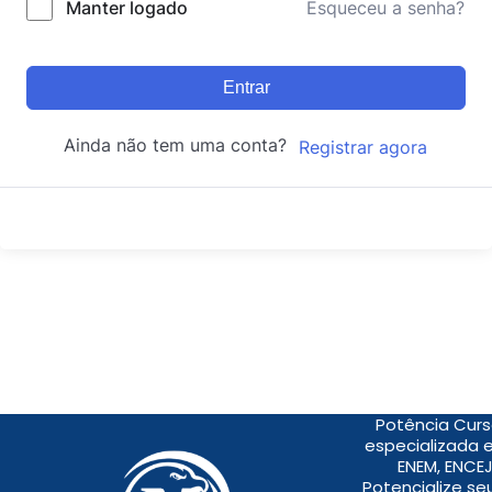
Manter logado
Esqueceu a senha?
Entrar
Ainda não tem uma conta?
Registrar agora
Potência Curs
especializada 
ENEM, ENCEJ
Potencialize s