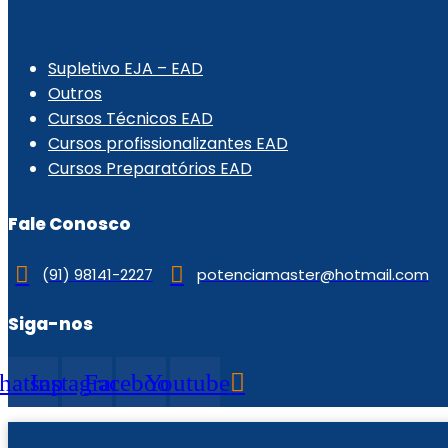
.
Supletivo EJA – EAD
Outros
Cursos Técnicos EAD
Cursos profissionalizantes EAD
Cursos Preparatórios EAD
Fale Conosco
(91) 98141-2227
potenciamaster@hotmail.com
Siga-nos
atsapp
Instagram
Facebook
Youtube