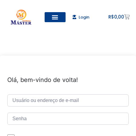
R$
0,00
Login
Todos os Cursos
Cadastro de alunos
Olá, bem-vindo de volta!