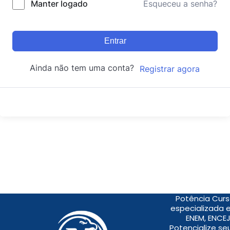
Manter logado
Esqueceu a senha?
Entrar
Ainda não tem uma conta?
Registrar agora
Potência Curs
especializada 
ENEM, ENCEJ
Potencialize s