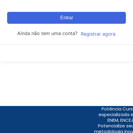
Entrar
Ainda não tem uma conta?
Registrar agora
Potência Curs
especializada 
ENEM, ENCEJ
Potencialize s
metodologia inov