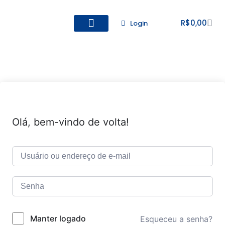
R$
0,00
Login
Todos os Cursos
Cadastro de alunos
Olá, bem-vindo de volta!
Manter logado
Esqueceu a senha?