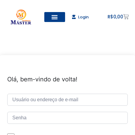
R$
0,00
Login
Todos os Cursos
Cadastro de alunos
Olá, bem-vindo de volta!