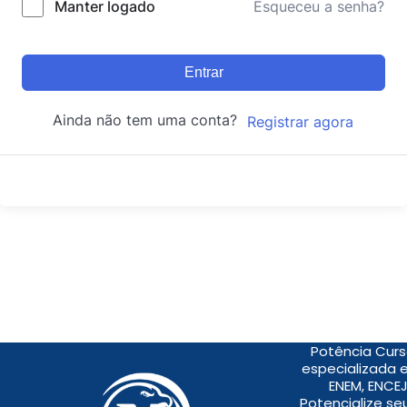
Manter logado
Esqueceu a senha?
Entrar
Ainda não tem uma conta?
Registrar agora
Potência Curs
especializada 
ENEM, ENCEJ
Potencialize s