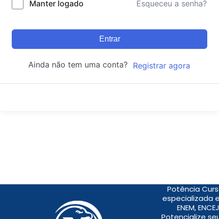
Manter logado
Esqueceu a senha?
Entrar
Ainda não tem uma conta?
Registrar agora
Potência Curs
especializada 
ENEM, ENCEJ
Potencialize s