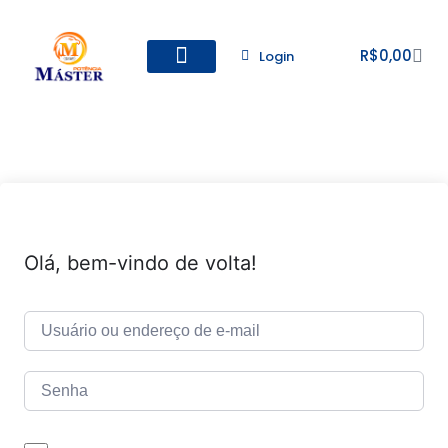
R$
0,00
Login
Todos os Cursos
Cadastro de alunos
Olá, bem-vindo de volta!