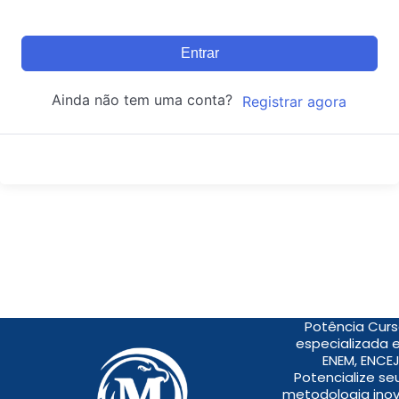
Entrar
Ainda não tem uma conta?
Registrar agora
Potência Curs
especializada 
ENEM, ENCEJ
Potencialize s
metodologia inov