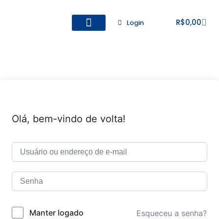
R$
0,00
Login
Todos os Cursos
Cadastro de alunos
Olá, bem-vindo de volta!
Manter logado
Esqueceu a senha?