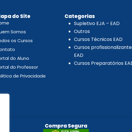
.
apa do Site
Categorias
ome
Supletivo EJA – EAD
Outros
uem Somos
Cursos Técnicos EAD
odos os Cursos
Cursos profissionalizante
ontato
EAD
ortal do Aluno
Cursos Preparatórios EA
ortal do Professor
olitica de Privacidade
Compra Segura