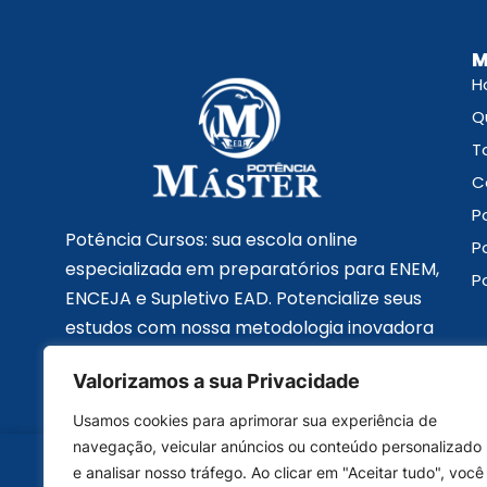
M
H
Q
T
C
P
Potência Cursos: sua escola online
P
especializada em preparatórios para ENEM,
P
ENCEJA e Supletivo EAD. Potencialize seus
estudos com nossa metodologia inovadora
e conquiste seus objetivos acadêmicos com
Valorizamos a sua Privacidade
excelência.
Usamos cookies para aprimorar sua experiência de
navegação, veicular anúncios ou conteúdo personalizado
e analisar nosso tráfego. Ao clicar em "Aceitar tudo", você