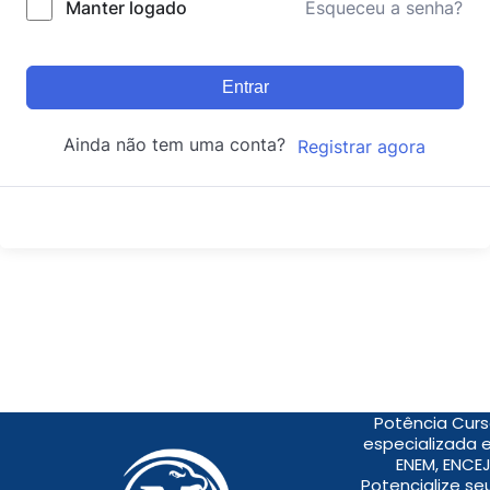
Manter logado
Esqueceu a senha?
Entrar
Ainda não tem uma conta?
Registrar agora
Potência Curs
especializada 
ENEM, ENCEJ
Potencialize s