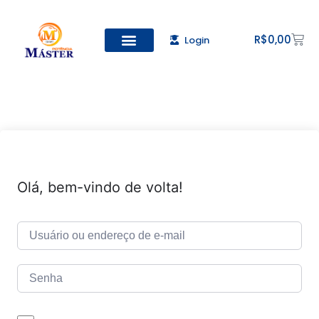
R$
0,00
Login
Todos os Cursos
Cadastro de alunos
Olá, bem-vindo de volta!