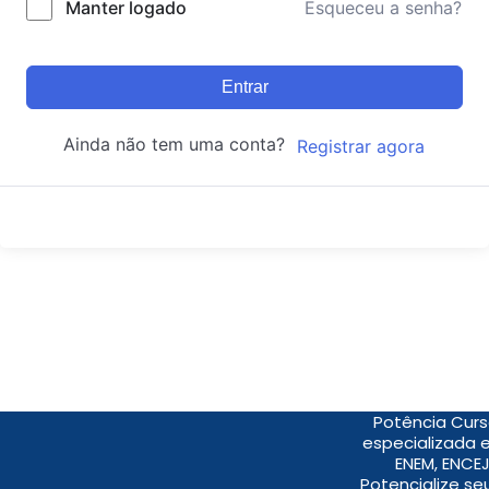
Manter logado
Esqueceu a senha?
Entrar
Ainda não tem uma conta?
Registrar agora
Potência Curs
especializada 
ENEM, ENCEJ
Potencialize s