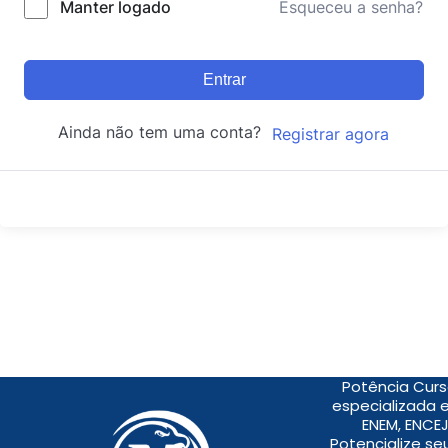
Manter logado
Esqueceu a senha?
Entrar
Ainda não tem uma conta?
Registrar agora
Potência Curs
especializada 
ENEM, ENCEJ
Potencialize s