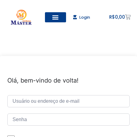
R$
0,00
Login
Todos os Cursos
Cadastro de alunos
Olá, bem-vindo de volta!