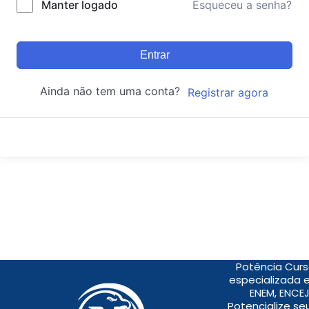
Manter logado
Esqueceu a senha?
Entrar
Ainda não tem uma conta?
Registrar agora
Potência Curs
especializada 
ENEM, ENCEJ
Potencialize s