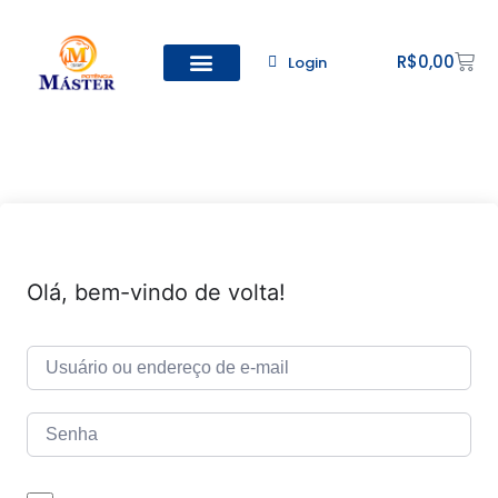
R$
0,00
Login
Todos os Cursos
Cadastro de alunos
Olá, bem-vindo de volta!