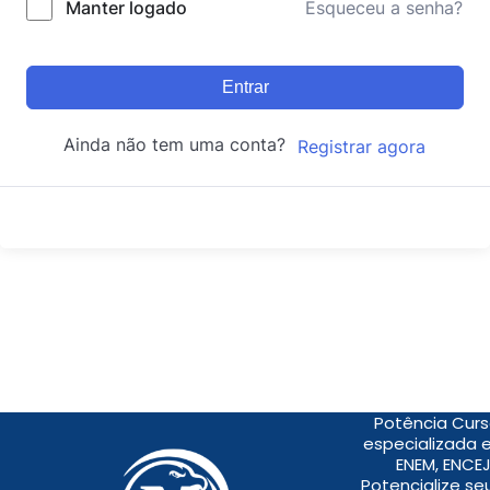
Manter logado
Esqueceu a senha?
Entrar
Ainda não tem uma conta?
Registrar agora
Potência Curs
especializada 
ENEM, ENCEJ
Potencialize s