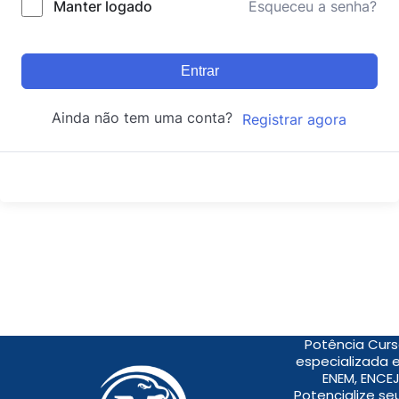
Manter logado
Esqueceu a senha?
Entrar
Ainda não tem uma conta?
Registrar agora
Potência Curs
especializada 
ENEM, ENCEJ
Potencialize s