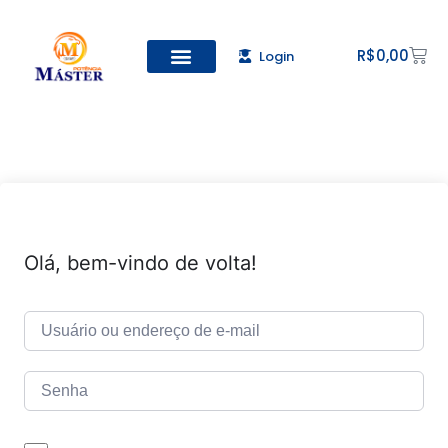
R$
0,00
Login
Todos os Cursos
Cadastro de alunos
Olá, bem-vindo de volta!