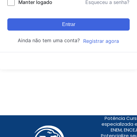
Manter logado
Esqueceu a senha?
Entrar
Ainda não tem uma conta?
Registrar agora
Potência Curs
especializada 
ENEM, ENCEJ
Potencialize s