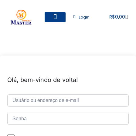
R$
0,00
Login
Todos os Cursos
Cadastro de alunos
Olá, bem-vindo de volta!