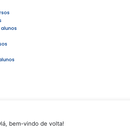
rsos
s
 alunos
sos
alunos
lá, bem-vindo de volta!