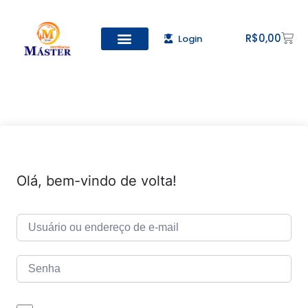
R$
0,00
Login
Todos os Cursos
Cadastro de alunos
Olá, bem-vindo de volta!