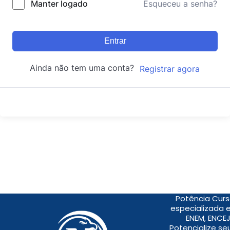
Manter logado
Esqueceu a senha?
Entrar
Ainda não tem uma conta?
Registrar agora
Potência Curs
especializada 
ENEM, ENCEJ
Potencialize s