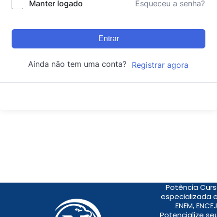
Manter logado
Esqueceu a senha?
Entrar
Ainda não tem uma conta?
Registrar agora
Potência Curs
especializada 
ENEM, ENCEJ
Potencialize s