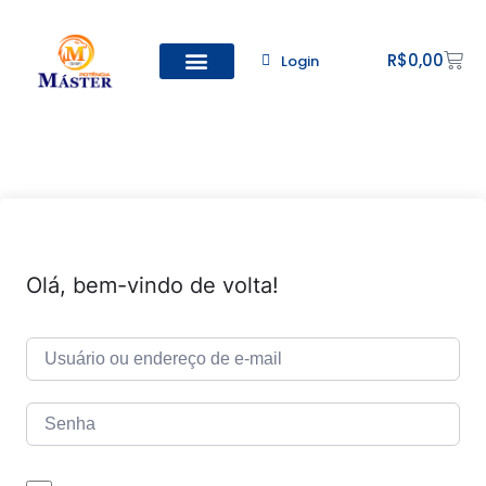
R$
0,00
Login
Todos os Cursos
Cadastro de alunos
Olá, bem-vindo de volta!