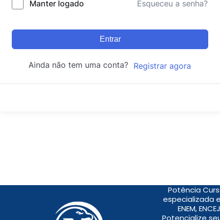
Manter logado
Esqueceu a senha?
Entrar
Ainda não tem uma conta?
Registrar agora
Potência Curs
especializada 
ENEM, ENCEJ
Potencialize s