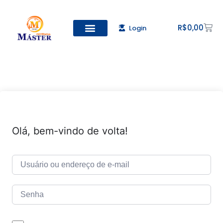
R$
0,00
Login
Todos os Cursos
Cadastro de alunos
Olá, bem-vindo de volta!