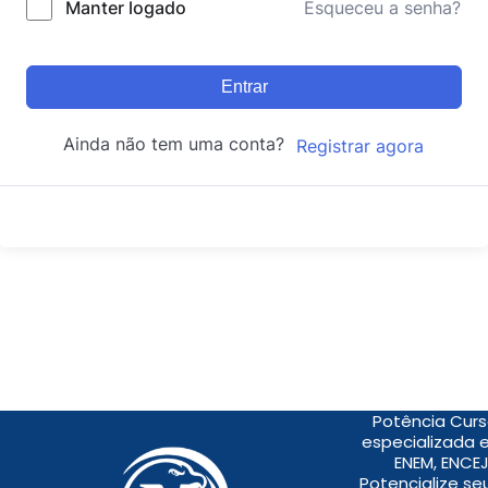
Manter logado
Esqueceu a senha?
Entrar
Ainda não tem uma conta?
Registrar agora
Potência Curs
especializada 
ENEM, ENCEJ
Potencialize s