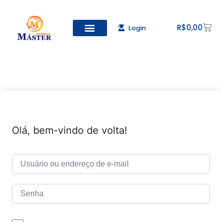
R$
0,00
Login
Todos os Cursos
Cadastro de alunos
Olá, bem-vindo de volta!