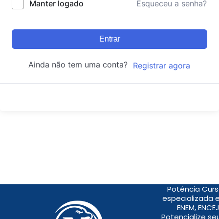
Manter logado
Esqueceu a senha?
Entrar
Ainda não tem uma conta?
Registrar agora
Potência Curs
especializada 
ENEM, ENCEJ
Potencialize s