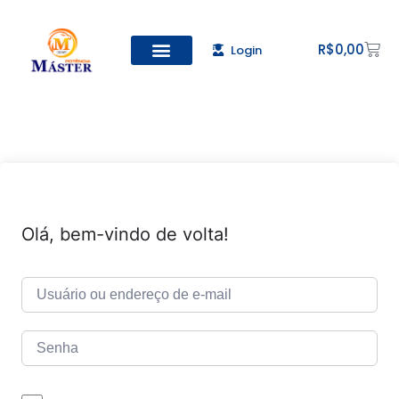
R$
0,00
Login
Todos os Cursos
Cadastro de alunos
Olá, bem-vindo de volta!