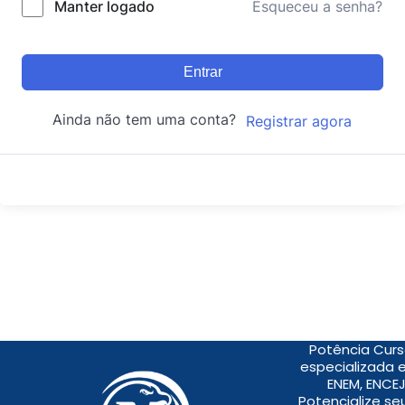
Manter logado
Esqueceu a senha?
Entrar
Ainda não tem uma conta?
Registrar agora
Potência Curs
especializada 
ENEM, ENCEJ
Potencialize s