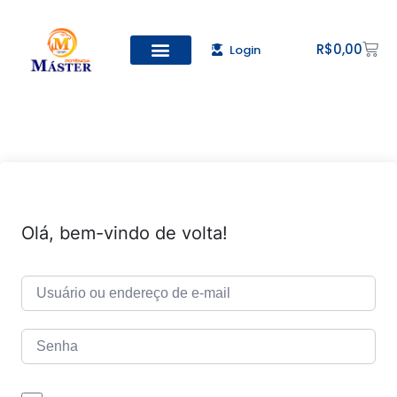
R$
0,00
Login
Todos os Cursos
Cadastro de alunos
Olá, bem-vindo de volta!