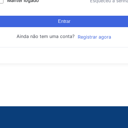
Manter logado
Esqueceu a senh
Entrar
Ainda não tem uma conta?
Registrar agora