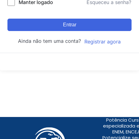
Manter logado
Esqueceu a senha?
Entrar
Ainda não tem uma conta?
Registrar agora
Potência Curs
especializada 
ENEM, ENCEJ
Potencialize s