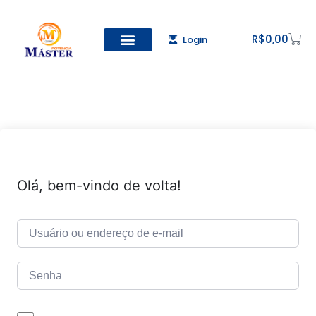
R$
0,00
Login
Todos os Cursos
Cadastro de alunos
Olá, bem-vindo de volta!