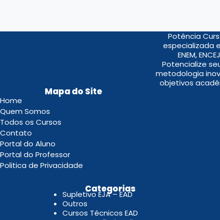
Potência Curs
especializada 
ENEM, ENCEJ
Potencialize s
metodologia inov
objetivos acadê
Mapa do Site
Home
Quem Somos
Todos os Cursos
Contato
Portal do Aluno
Portal do Professor
Politica de Privacidade
.
Categorias
Supletivo EJA – EAD
Outros
Cursos Técnicos EAD