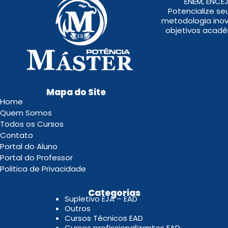
ENEM, ENCEJ
Potencialize s
metodologia inov
objetivos acadê
Mapa do Site
Home
Quem Somos
Todos os Cursos
Contato
Portal do Aluno
Portal do Professor
Politica de Privacidade
.
Categorias
Supletivo EJA – EAD
Outros
Cursos Técnicos EAD
Cursos profissionalizantes EAD