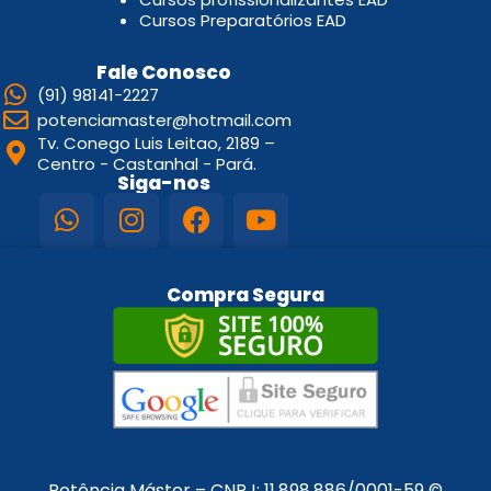
Cursos Preparatórios EAD
Fale Conosco
(91) 98141-2227
potenciamaster@hotmail.com
Tv. Conego Luis Leitao, 2189 –
Centro - Castanhal - Pará.
Siga-nos
Compra Segura
Potência Máster – CNPJ:
11.898.886/0001-59
©