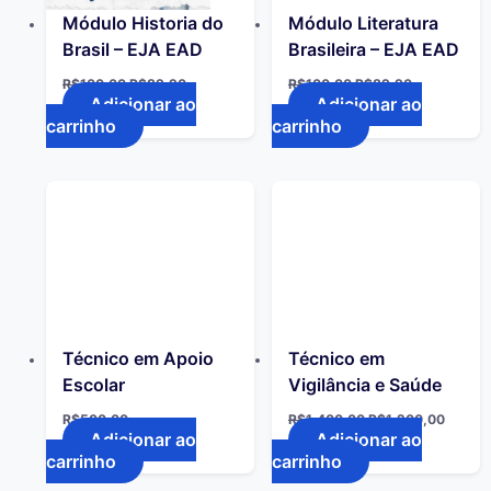
Módulo Historia do
Módulo Literatura
Brasil – EJA EAD
Brasileira – EJA EAD
R$
100,00
R$
89,90
R$
100,00
R$
89,90
Adicionar ao
Adicionar ao
carrinho
carrinho
Técnico em Apoio
Técnico em
Escolar
Vigilância e Saúde
R$
500,00
R$
1.400,00
R$
1.200,00
Adicionar ao
Adicionar ao
carrinho
carrinho