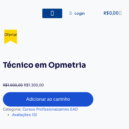
R$
0,00
Login
Todos os Cursos
Cadastro de alunos
Oferta!
Oferta!
Oferta!
Oferta!
Oferta!
Técnico em Opmetria
R$
1.500,00
R$
1.300,00
Adicionar ao carrinho
Categoria:
Cursos Profissionaizantes EAD
Avaliações (0)