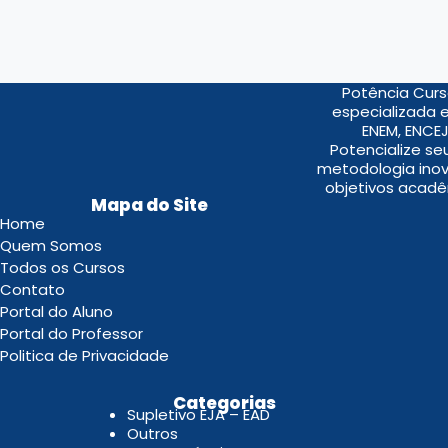
Potência Curs
especializada 
ENEM, ENCEJ
Potencialize s
metodologia inov
objetivos acadê
Mapa do Site
Home
Quem Somos
Todos os Cursos
Contato
Portal do Aluno
Portal do Professor
Politica de Privacidade
.
Categorias
Supletivo EJA – EAD
Outros