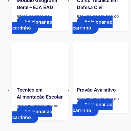
Módulo Geografia
Curso Técnico em
Geral – EJA EAD
Defesa Civil
R$
100,00
R$
89,90
R$
1.400,00
R$
1.200,00
Adicionar ao
Adicionar ao
carrinho
carrinho
Técnico em
Provão Avaliativo
Alimentação Escolar
R$
1.800,00
R$
1.600,00
Adicionar ao
R$
1.400,00
R$
1.200,00
carrinho
Adicionar ao
carrinho