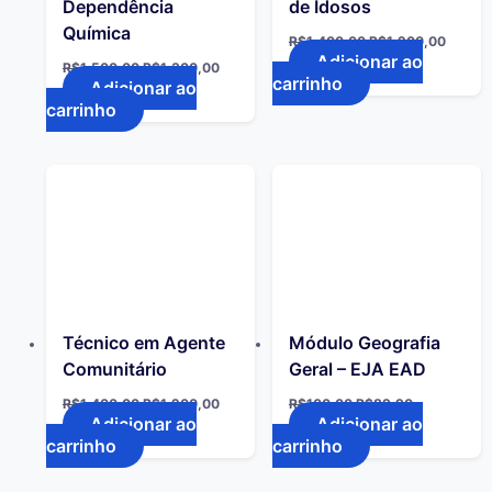
Dependência
de Idosos
Química
R$
1.400,00
R$
1.200,00
Adicionar ao
R$
1.500,00
R$
1.300,00
carrinho
Adicionar ao
carrinho
Técnico em Agente
Módulo Geografia
Comunitário
Geral – EJA EAD
R$
1.400,00
R$
1.200,00
R$
100,00
R$
89,90
Adicionar ao
Adicionar ao
carrinho
carrinho