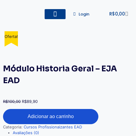
R$
0,00
Login
Todos os Cursos
Cadastro de alunos
Oferta!
Oferta!
Oferta!
Oferta!
Módulo Historia Geral – EJA
EAD
R$
100,00
R$
89,90
Adicionar ao carrinho
Categoria:
Cursos Profissionaizantes EAD
Avaliações (0)