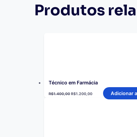
Produtos rel
Técnico em Farmácia
Adicionar 
R$
1.400,00
R$
1.200,00