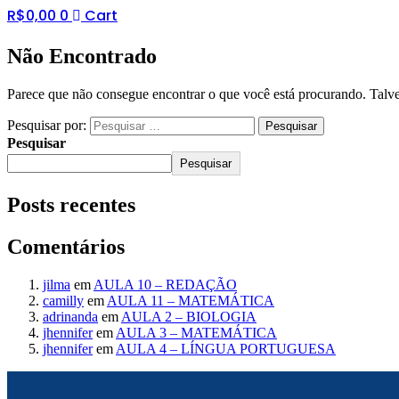
R$
0,00
0
Cart
Não Encontrado
Parece que não consegue encontrar o que você está procurando. Talve
Pesquisar por:
Pesquisar
Pesquisar
Posts recentes
Comentários
jilma
em
AULA 10 – REDAÇÃO
camilly
em
AULA 11 – MATEMÁTICA
adrinanda
em
AULA 2 – BIOLOGIA
jhennifer
em
AULA 3 – MATEMÁTICA
jhennifer
em
AULA 4 – LÍNGUA PORTUGUESA