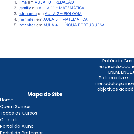
jilma
em
AULA 10 – REDAÇÃO
camilly
em
AULA 11 – MATEMÁTICA
adrinanda
em
AULA 2 – BIOLOGIA
jhennifer
em
AULA 3 – MATEMÁTICA
jhennifer
em
AULA 4 – LÍNGUA PORTUGUESA
Potência Curs
especializada 
ENEM, ENCEJ
Potencialize s
metodologia inov
objetivos acadê
Mapa do Site
Home
Quem Somos
Todos os Cursos
Contato
Portal do Aluno
Portal do Professor